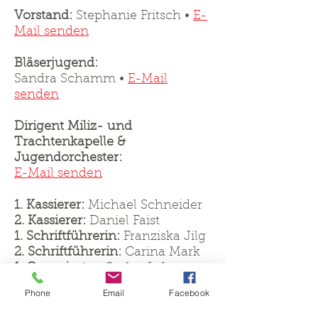
Vorstand:
Stephanie Fritsch •
E-
Mail senden
Bläserjugend:
Sandra Schamm •
E-Mail
senden
Dirigent Miliz- und
Trachtenkapelle &
Jugendorchester:
E-Mail senden
1. Kassierer:
Michael Schneider
2. Kassierer:
Daniel Faist
1. Schriftführerin:
Franziska Jilg
2. Schriftführerin:
Carina Mark
1. Organisator:
Stefan Lehmann
2. Organisator:
Thimo Lehmann
Phone
Email
Facebook
Zeugwart:
Michael Mark
Beisitzer aktiv: