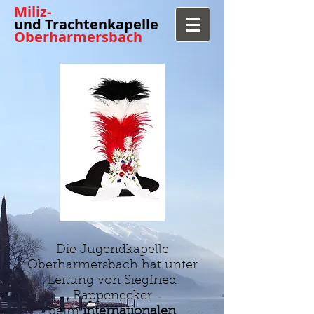
​Miliz-
und Trachtenkapelle
Oberharmersbach
Die Jugendkapelle
Oberharmersbach hat unter
Leitung von Siegfried
Rappenecker
beim
internationalen