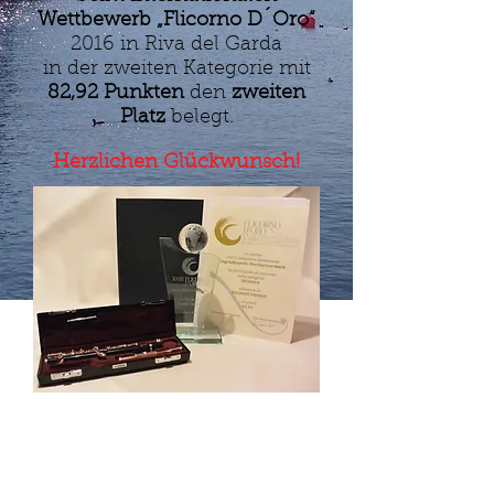
Wettbewerb „Flicorno D´Oro“
2016 in Riva del Garda
in der zweiten Kategorie mit
82,92 Punkten
den
zweiten
Platz
belegt.
Herzlichen Glückwunsch!